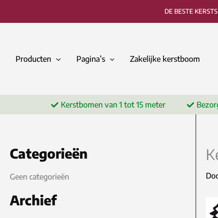
Ga
DE BESTE KERST
naar
de
inhoud
Producten
Pagina’s
Zakelijke kerstboom
Kerstbomen van 1 tot 15 meter
Bezor
Categorieën
K
Do
Geen categorieën
Archief