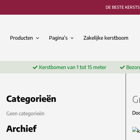
Ga
DE BESTE KERST
naar
de
inhoud
Producten
Pagina’s
Zakelijke kerstboom
Kerstbomen van 1 tot 15 meter
Bezor
Categorieën
G
Do
Geen categorieën
Archief