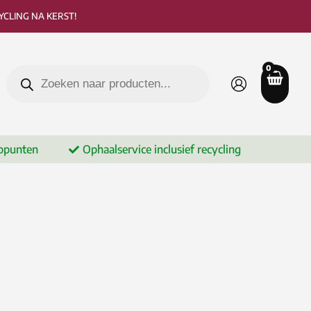
CLING NA KERST!
Producten
zoeken
ppunten
Ophaalservice inclusief recycling