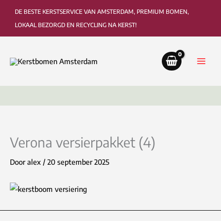
Ga
DE BESTE KERSTSERVICE VAN AMSTERDAM, PREMIUM BOMEN,
naar
LOKAAL BEZORGD EN RECYCLING NA KERST!
de
inhoud
Bezorging tot in de woonkamer of kantoor
Ophaa
Verona versierpakket (4)
Door
alex
/
20 september 2025