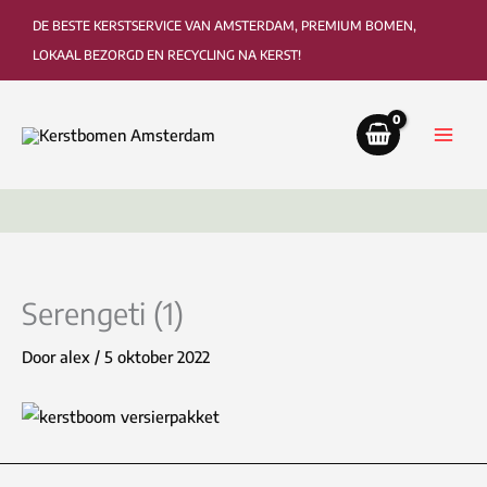
Ga
DE BESTE KERSTSERVICE VAN AMSTERDAM, PREMIUM BOMEN,
naar
LOKAAL BEZORGD EN RECYCLING NA KERST!
de
inhoud
Bezorging tot in de woonkamer of kantoor
Ophaa
Serengeti (1)
Door
alex
/
5 oktober 2022