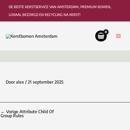
Ga
DE BESTE KERSTSERVICE VAN AMSTERDAM, PREMIUM BOMEN,
naar
LOKAAL BEZORGD EN RECYCLING NA KERST!
de
inhoud
Bezorging tot in de woonkamer of kantoor
Ophaa
Door
alex
/
21 september 2025
←
Vorige Attribute Child Of
Group Rules