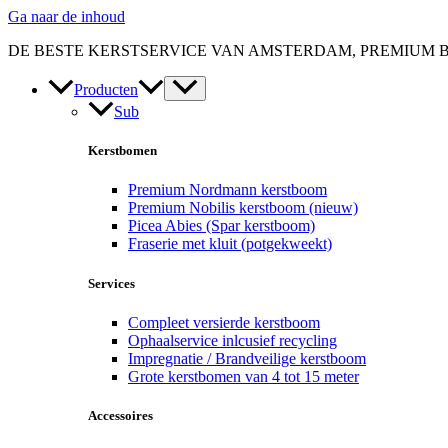
Ga naar de inhoud
DE BESTE KERSTSERVICE VAN AMSTERDAM, PREMIUM 
Producten
Sub
Kerstbomen
Premium Nordmann kerstboom
Premium Nobilis kerstboom (nieuw)
Picea Abies (Spar kerstboom)
Fraserie met kluit (potgekweekt)
Services
Compleet versierde kerstboom
Ophaalservice inlcusief recycling
Impregnatie / Brandveilige kerstboom
Grote kerstbomen van 4 tot 15 meter
Accessoires