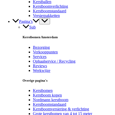
Kerstballen
Kerstboomverlichting
Kerstboomstandaard
Versierpakketten
Pagina’s
Sub
Kerstbomen Amsterdam
Bezorging
Verkooppunten
Services
Ophaalservice / Recycling
Reviews
Werkwijze
Overige pagina's
Kerstbomen
Kerstboom kopen
Nordmann kerstboom
Kerstboomstandaard
Kerstboomversiering & verlichting
Grote kerstbomen van 4 tot 15 meter