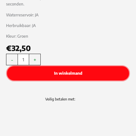
seconden.
Waterreservoir: JA
Herbruikbaar: JA
Kleur: Groen
€
32,50
Kunststof
-
+
Maxi
In winkelmand
-
Easyfix
aantal
Veilig betalen met: