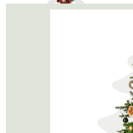
Verona – Versierpakket
€
245,00
In winkelmand