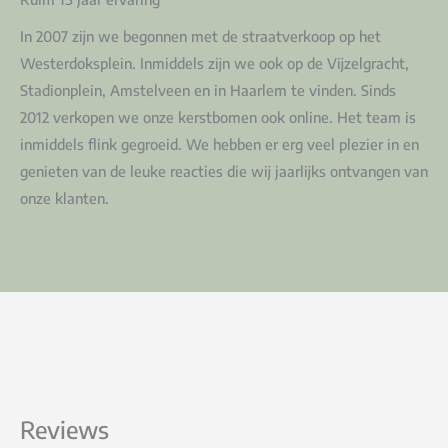
In 2007 zijn we begonnen met de straatverkoop op het
Westerdoksplein. Inmiddels zijn we ook op de Vijzelgracht,
Stadionplein, Amstelveen en in Haarlem te vinden. Sinds
2012 verkopen we onze kerstbomen ook online. Het team is
inmiddels flink gegroeid. We hebben er erg veel plezier in en
genieten van de leuke reacties die wij jaarlijks ontvangen van
onze klanten.
Reviews