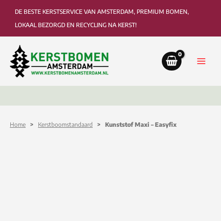
Ga
DE BESTE KERSTSERVICE VAN AMSTERDAM, PREMIUM BOMEN,
naar
LOKAAL BEZORGD EN RECYCLING NA KERST!
de
inhoud
Bezorging tot in de woonkamer of kantoor
Ophaa
Home
>
Kerstboomstandaard
> Kunststof Maxi – Easyfix