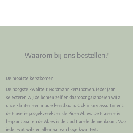
Waarom bij ons bestellen?
De mooiste kerstbomen
De hoogste kwaliteit Nordmann kerstbomen, ieder jaar
selecteren wij de bomen zelf en daardoor garanderen wij al
onze klanten een mooie kerstboom. Ook in ons assortiment,
de Fraserie potgekweekt en de Picea Abies. De Fraserie is
herplantbaar en de Abies is de traditionele dennenboom. Voor
ieder wat wils en allemaal van hoge kwaliteit.