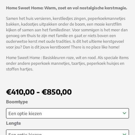
Home Sweet Home: Warm, zoet en vol nostalgische kerstmagie.
Samen het huis versieren, kerstliedjes zingen, peperkoekmannetjes
bakken, kadootjes uitpakken onder de boom, een mooie kerstfilm
kijken of samen aan het familiediner. Voor sommigen is het meer dan
genoeg om thuis te zijn met familie en gaat er niets boven een
ouderwetse kerst met oude tradities. Is dit het ultieme kerstgevoel
voor jou? Dan is dit jouw kerstboom! There is no place like home!
Home Sweet Home : Basiskleuren roze, wit en rood. Als speciale items
onder andere peperkoek mannetjes, taartjes, peperkoek huisjes en
stoffen hartjes.
Prijsklasse:
€
410,00
-
€
850,00
€410,00
Versierde
Boomtype
tot
Kerstboom
€850,00
-
Lengte
Home
Sweet