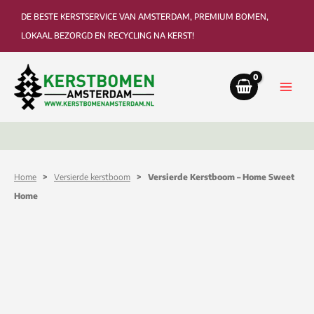
Ga
DE BESTE KERSTSERVICE VAN AMSTERDAM, PREMIUM BOMEN,
naar
LOKAAL BEZORGD EN RECYCLING NA KERST!
de
inhoud
Bezorging tot in de woonkamer of kantoor
Ophaa
Home
>
Versierde kerstboom
> Versierde Kerstboom – Home Sweet
Home