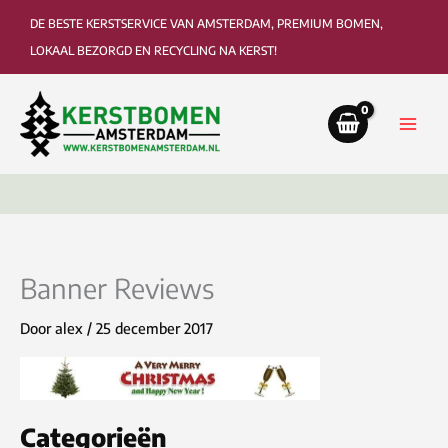
Ga
DE BESTE KERSTSERVICE VAN AMSTERDAM, PREMIUM BOMEN,
naar
LOKAAL BEZORGD EN RECYCLING NA KERST!
de
inhoud
Bezorging tot in de woonkamer of kantoor
Ophaa
Banner Reviews
Door
alex
/
25 december 2017
Categorieën