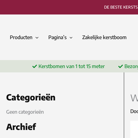
Ga
DE BESTE KERST
naar
de
inhoud
Producten
Pagina’s
Zakelijke kerstboom
Kerstbomen van 1 tot 15 meter
Bezor
Categorieën
W
Do
Geen categorieën
Archief