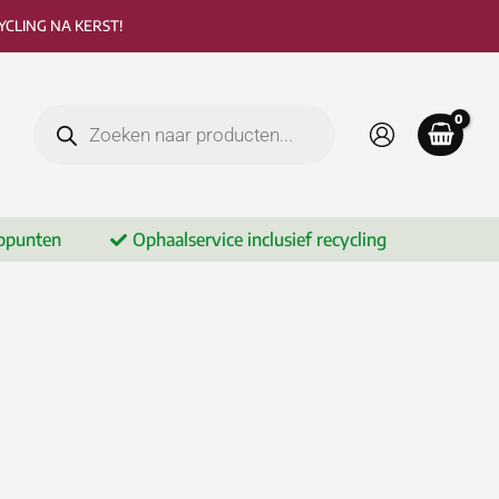
CLING NA KERST!
Producten
zoeken
ppunten
Ophaalservice inclusief recycling