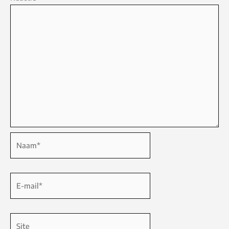
Naam*
E-
mail*
Site