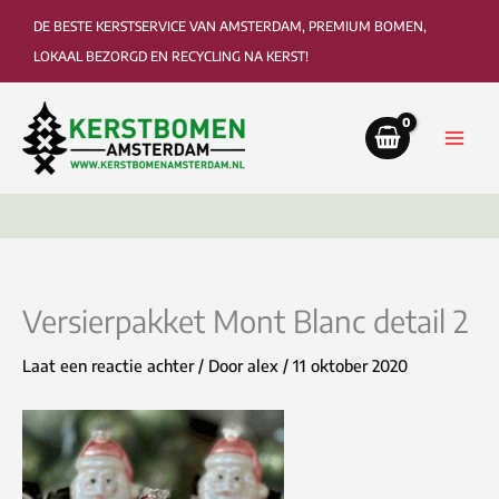
Ga
DE BESTE KERSTSERVICE VAN AMSTERDAM, PREMIUM BOMEN,
naar
LOKAAL BEZORGD EN RECYCLING NA KERST!
de
inhoud
Bezorging tot in de woonkamer of kantoor
Ophaa
Versierpakket Mont Blanc detail 2
Laat een reactie achter
/ Door
alex
/
11 oktober 2020