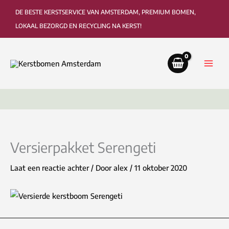
Ga
DE BESTE KERSTSERVICE VAN AMSTERDAM, PREMIUM BOMEN,
naar
LOKAAL BEZORGD EN RECYCLING NA KERST!
de
inhoud
Bezorging tot in de woonkamer of kantoor
Ophaa
Versierpakket Serengeti
Laat een reactie achter
/ Door
alex
/
11 oktober 2020