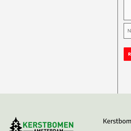
Na
Kerstbo