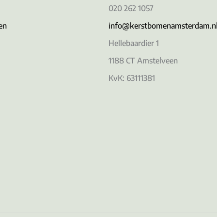
020 262 1057
en
info@kerstbomenamsterdam.n
Hellebaardier 1
1188 CT Amstelveen
KvK: 63111381