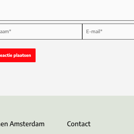
am*
E-
mail*
men Amsterdam
Contact