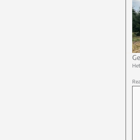
Ge
Het
Rea