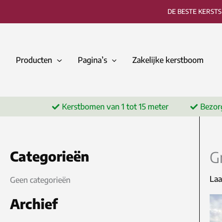
Ga
DE BESTE KERST
naar
de
inhoud
Producten
Pagina’s
Zakelijke kerstboom
Kerstbomen van 1 tot 15 meter
Bezor
Categorieën
G
Laa
Geen categorieën
Archief