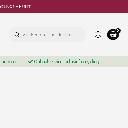
CLING NA KERST!
Producten
zoeken
ppunten
Ophaalservice inclusief recycling