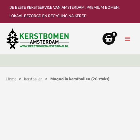
Ga
DE BESTE KERSTSERVICE VAN AMSTERDAM, PREMIUM BOMEN,
naar
LOKAAL BEZORGD EN RECYCLING NA KERST!
de
inhoud
Bezorging tot in de woonkamer of kantoor
Ophaa
Home
>
Kerstballen
> Magnolia kerstballen (26 stuks)