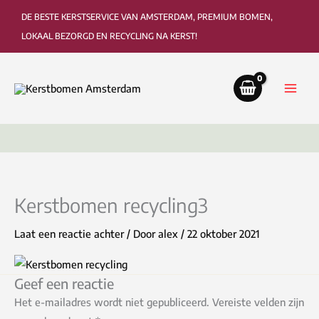
Ga
DE BESTE KERSTSERVICE VAN AMSTERDAM, PREMIUM BOMEN,
naar
LOKAAL BEZORGD EN RECYCLING NA KERST!
de
inhoud
Bezorging tot in de woonkamer of kantoor
Ophaa
Kerstbomen recycling3
Laat een reactie achter
/ Door
alex
/
22 oktober 2021
Geef een reactie
Het e-mailadres wordt niet gepubliceerd.
Vereiste velden zijn