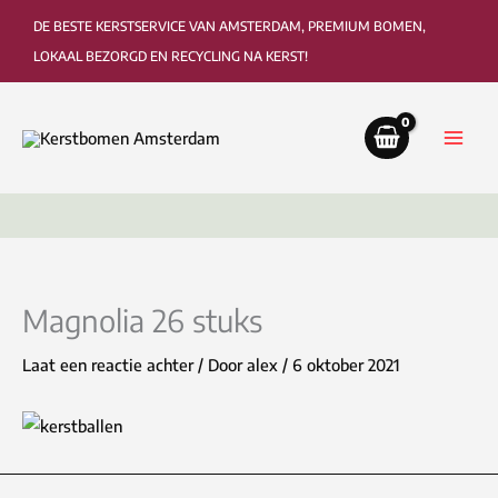
Ga
DE BESTE KERSTSERVICE VAN AMSTERDAM, PREMIUM BOMEN,
naar
LOKAAL BEZORGD EN RECYCLING NA KERST!
de
inhoud
Bezorging tot in de woonkamer of kantoor
Ophaa
Magnolia 26 stuks
Laat een reactie achter
/ Door
alex
/
6 oktober 2021